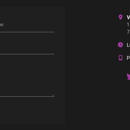
V
1
ne
7
L
P