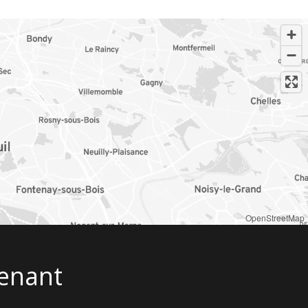
OpenStreetMap
enant