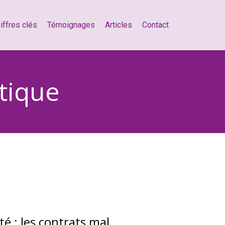
iffres clés
Témoignages
Articles
Contact
atique
té : les contrats mal