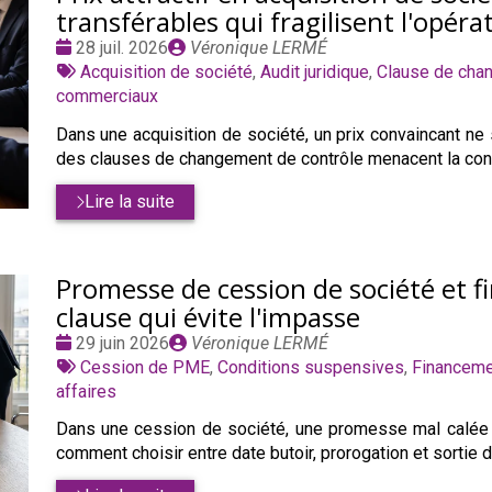
transférables qui fragilisent l'opéra
Date
Publié
28 juil. 2026
Véronique LERMÉ
:
Tags
par
Acquisition de société
,
Audit juridique
,
Clause de cha
:
commerciaux
Dans une acquisition de société, un prix convaincant ne 
des clauses de changement de contrôle menacent la contin
Lire la suite
Promesse de cession de société et f
clause qui évite l'impasse
Date
Publié
29 juin 2026
Véronique LERMÉ
:
Tags
par
Cession de PME
,
Conditions suspensives
,
Financeme
:
affaires
Dans une cession de société, une promesse mal calée su
comment choisir entre date butoir, prorogation et sortie 