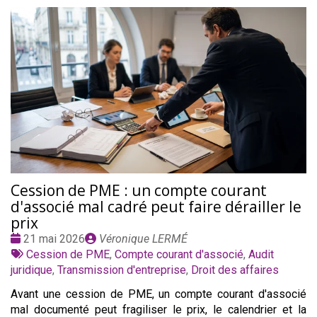
Cession de PME : un compte courant
d'associé mal cadré peut faire dérailler le
prix
Date
Publié
21 mai 2026
Véronique LERMÉ
:
Tags
par
Cession de PME
,
Compte courant d'associé
,
Audit
:
juridique
,
Transmission d'entreprise
,
Droit des affaires
Avant une cession de PME, un compte courant d'associé
mal documenté peut fragiliser le prix, le calendrier et la