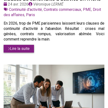
Date
Publié
24 avr. 2026
Véronique LERMÉ
:
Tags
par
Continuité d'activité
,
Contrats commerciaux
,
PME
,
Droit
:
des affaires
,
Paris
En 2026, trop de PME parisiennes laissent leurs clauses de
continuité d'activité à l'abandon. Résultat : crises mal
gérées, contrats rompus, valorisation abîmée. Voici
comment reprendre la main.
Lire la suite