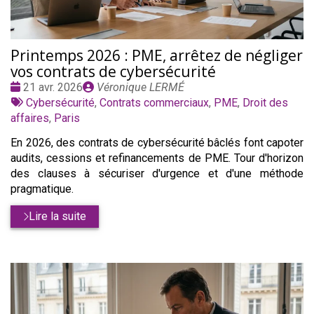
Printemps 2026 : PME, arrêtez de négliger
vos contrats de cybersécurité
Date
Publié
21 avr. 2026
Véronique LERMÉ
:
Tags
par
Cybersécurité
,
Contrats commerciaux
,
PME
,
Droit des
:
affaires
,
Paris
En 2026, des contrats de cybersécurité bâclés font capoter
audits, cessions et refinancements de PME. Tour d'horizon
des clauses à sécuriser d'urgence et d'une méthode
pragmatique.
Lire la suite