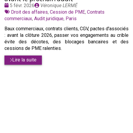
Date
Publié
5 févr. 2026
Véronique LERMÉ
:
Tags
par
Droit des affaires
,
Cession de PME
,
Contrats
:
commerciaux
,
Audit juridique
,
Paris
Baux commerciaux, contrats clients, CGV, pactes d'associés
: avant la clôture 2026, passer vos engagements au crible
évite des décotes, des blocages bancaires et des
cessions de PME ralenties.
Lire la suite