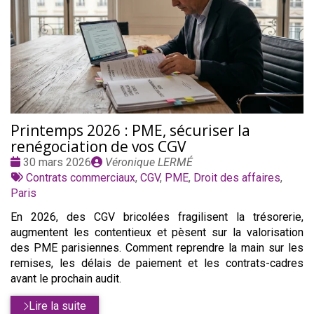
Printemps 2026 : PME, sécuriser la
renégociation de vos CGV
Date
Publié
30 mars 2026
Véronique LERMÉ
:
Tags
par
Contrats commerciaux
,
CGV
,
PME
,
Droit des affaires
,
:
Paris
En 2026, des CGV bricolées fragilisent la trésorerie,
augmentent les contentieux et pèsent sur la valorisation
des PME parisiennes. Comment reprendre la main sur les
remises, les délais de paiement et les contrats-cadres
avant le prochain audit.
Lire la suite