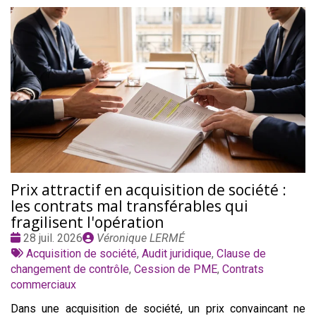
Prix attractif en acquisition de société :
les contrats mal transférables qui
fragilisent l'opération
Date
Publié
28 juil. 2026
Véronique LERMÉ
:
Tags
par
Acquisition de société
,
Audit juridique
,
Clause de
:
changement de contrôle
,
Cession de PME
,
Contrats
commerciaux
Dans une acquisition de société, un prix convaincant ne