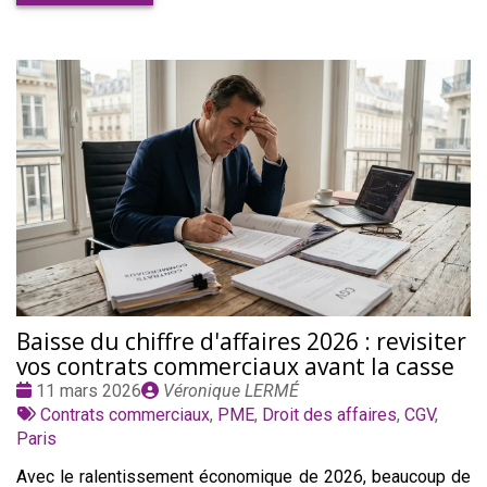
Baisse du chiffre d'affaires 2026 : revisiter
vos contrats commerciaux avant la casse
Date
Publié
11 mars 2026
Véronique LERMÉ
:
Tags
par
Contrats commerciaux
,
PME
,
Droit des affaires
,
CGV
,
:
Paris
Avec le ralentissement économique de 2026, beaucoup de