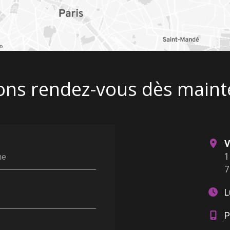
ons rendez-vous dès maint
V
1
ne
7
L
P