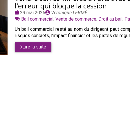
l'erreur qui bloque la cession
Date
Publié
29 mai 2026
Véronique LERMÉ
:
Tags
par
Bail commercial
,
Vente de commerce
,
Droit au bail
,
Pa
:
Un bail commercial resté au nom du dirigeant peut comp
risques concrets, l'impact financier et les pistes de régul
Lire la suite