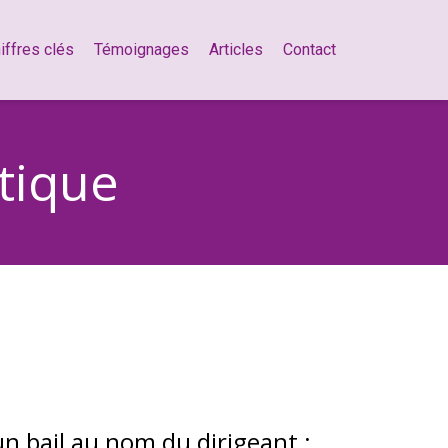
iffres clés
Témoignages
Articles
Contact
atique
n bail au nom du dirigeant :