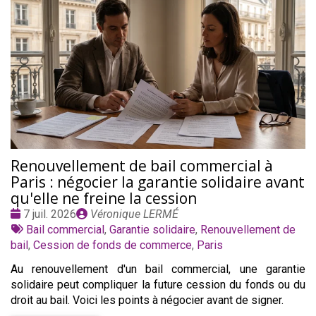
Renouvellement de bail commercial à
Paris : négocier la garantie solidaire avant
qu'elle ne freine la cession
Date
Publié
7 juil. 2026
Véronique LERMÉ
:
Tags
par
Bail commercial
,
Garantie solidaire
,
Renouvellement de
:
bail
,
Cession de fonds de commerce
,
Paris
Au renouvellement d'un bail commercial, une garantie
solidaire peut compliquer la future cession du fonds ou du
droit au bail. Voici les points à négocier avant de signer.