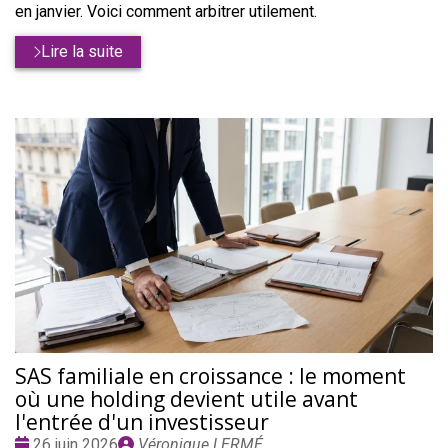
en janvier. Voici comment arbitrer utilement.
Lire la suite
SAS familiale en croissance : le moment
où une holding devient utile avant
l'entrée d'un investisseur
Date
Publié
26 juin 2026
Véronique LERMÉ