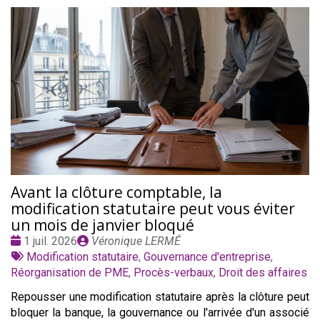
Avant la clôture comptable, la
modification statutaire peut vous éviter
un mois de janvier bloqué
Date
Publié
1 juil. 2026
Véronique LERMÉ
:
Tags
par
Modification statutaire
,
Gouvernance d'entreprise
,
:
Réorganisation de PME
,
Procès-verbaux
,
Droit des affaires
Repousser une modification statutaire après la clôture peut
bloquer la banque, la gouvernance ou l'arrivée d'un associé