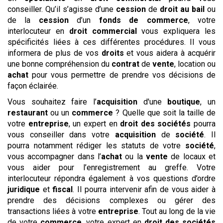
conseiller. Qu’il s’agisse d’une
cession
de
droit au bail
ou
de la
cession
d’un
fonds de commerce
, votre
interlocuteur en
droit commercial
vous expliquera les
spécificités liées à ces différentes procédures. Il vous
informera de plus de vos
droits
et vous aidera à acquérir
une bonne compréhension du
contrat
de
vente
, location ou
achat
pour vous permettre de prendre vos décisions de
façon éclairée.
Vous souhaitez faire l’
acquisition
d'une
boutique
, un
restaurant
ou un
commerce
? Quelle que soit la taille de
votre
entreprise
, un expert en
droit des sociétés
pourra
vous conseiller dans votre
acquisition
de
société
. Il
pourra notamment rédiger les statuts de votre
société
,
vous accompagner dans l’
achat
ou la
vente
de locaux et
vous aider pour l’enregistrement au greffe. Votre
interlocuteur répondra également à vos questions d’ordre
juridique
et
fiscal
. Il pourra intervenir afin de vous aider à
prendre des décisions complexes ou gérer des
transactions liées à votre
entreprise
. Tout au long de la vie
de votre
commerce
, votre expert en
droit des sociétés