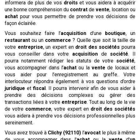
informera de plus de vos
droits
et vous aidera à acquérir
une bonne compréhension du
contrat
de
vente
, location ou
achat
pour vous permettre de prendre vos décisions de
façon éclairée.
Vous souhaitez faire l’
acquisition
d'une
boutique
, un
restaurant
ou un
commerce
? Quelle que soit la taille de
votre
entreprise
, un expert en
droit des sociétés
pourra
vous conseiller dans votre
acquisition
de
société
. Il
pourra notamment rédiger les statuts de votre
société
,
vous accompagner dans l’
achat
ou la
vente
de locaux et
vous aider pour l’enregistrement au greffe. Votre
interlocuteur répondra également à vos questions d’ordre
juridique
et
fiscal
. Il pourra intervenir afin de vous aider à
prendre des décisions complexes ou gérer des
transactions liées à votre
entreprise
. Tout au long de la vie
de votre
commerce
, votre expert en
droit des sociétés
vous aidera à prendre vos décisions professionnelles plus
sereinement.
Vous avez trouvé à
Clichy (92110)
l'
avocat
le plus à même
de vous accompagner dans l'
achat
ou la
vente
d'
un