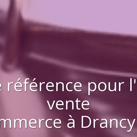
 référence pour l
vente
ommerce
à
Drancy