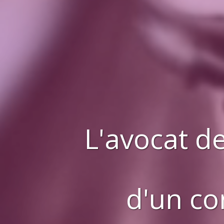
L'avocat de
d'
un c