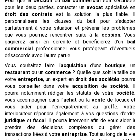
Pour que la
cession
du
bail commercial
soit sécurisée
pour les deux parties, contacter un
avocat
spécialisé en
droit des contrats
est la solution la plus fiable. Il
personnalisera les clauses du bail pour s’adapter
parfaitement à votre situation et prévenir les problèmes
que vous pourriez rencontrer suite à la
cession
. Vous
gagnerez ainsi en sérénité et bénéficierez d’un
bail
commercial
professionnel vous protégeant d’éventuels
désaccords avec l’autre partie.
Vous souhaitez faire l’
acquisition
d'une
boutique
, un
restaurant
ou un
commerce
? Quelle que soit la taille de
votre
entreprise
, un expert en
droit des sociétés
pourra
vous conseiller dans votre
acquisition
de
société
. Il
pourra notamment rédiger les statuts de votre
société
,
vous accompagner dans l’
achat
ou la
vente
de locaux et
vous aider pour l’enregistrement au greffe. Votre
interlocuteur répondra également à vos questions d’ordre
juridique
et
fiscal
. Il pourra intervenir afin de vous aider à
prendre des décisions complexes ou gérer des
transactions liées à votre
entreprise
. Tout au long de la vie