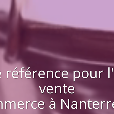
 référence pour l
vente
mmerce
à
Nanterr