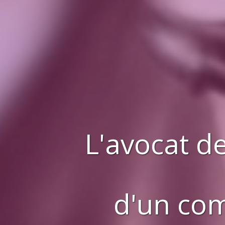
L'avocat de
d'
un co