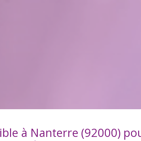
ible à
Nanterre (92000)
pou