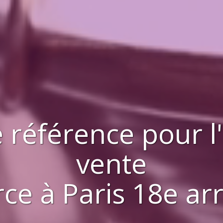
 référence pour l
vente
rce
à
Paris 18e a