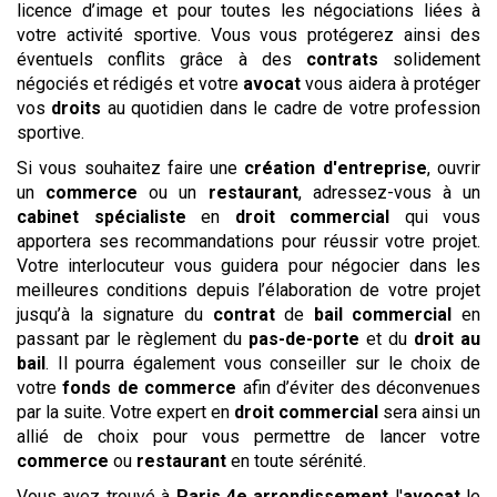
licence d’image et pour toutes les négociations liées à
votre activité sportive. Vous vous protégerez ainsi des
éventuels conflits grâce à des
contrats
solidement
négociés et rédigés et votre
avocat
vous aidera à protéger
vos
droits
au quotidien dans le cadre de votre profession
sportive.
Si vous souhaitez faire une
création d'entreprise
, ouvrir
un
commerce
ou un
restaurant
, adressez-vous à un
cabinet
spécialiste
en
droit commercial
qui vous
apportera ses recommandations pour réussir votre projet.
Votre interlocuteur vous guidera pour négocier dans les
meilleures conditions depuis l’élaboration de votre projet
jusqu’à la signature du
contrat
de
bail commercial
en
passant par le règlement du
pas-de-porte
et du
droit au
bail
. Il pourra également vous conseiller sur le choix de
votre
fonds de commerce
afin d’éviter des déconvenues
par la suite. Votre expert en
droit commercial
sera ainsi un
allié de choix pour vous permettre de lancer votre
commerce
ou
restaurant
en toute sérénité.
Vous avez trouvé à
Paris 4e arrondissement
l'
avocat
le