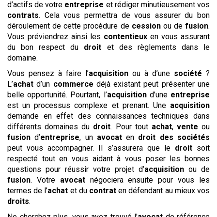
d’actifs de votre
entreprise
et rédiger minutieusement vos
contrats
. Cela vous permettra de vous assurer du bon
déroulement de cette procédure de
cession
ou de
fusion
.
Vous préviendrez ainsi les
contentieux
en vous assurant
du bon respect du
droit
et des règlements dans le
domaine.
Vous pensez à faire l’
acquisition
ou à d’une
société
?
L’
achat
d’un
commerce
déjà existant peut présenter une
belle opportunité. Pourtant, l’
acquisition
d’une
entreprise
est un processus complexe et prenant. Une
acquisition
demande en effet des connaissances techniques dans
différents domaines du
droit
. Pour tout
achat
,
vente
ou
fusion
d’
entreprise
, un
avocat
en
droit des sociétés
peut vous accompagner. Il s’assurera que le
droit
soit
respecté tout en vous aidant à vous poser les bonnes
questions pour réussir votre projet d’
acquisition
ou de
fusion
. Votre
avocat
négociera ensuite pour vous les
termes de l’
achat
et du
contrat
en défendant au mieux vos
droits
.
Ne cherchez plus, vous avez trouvé l'
avocat
de référence