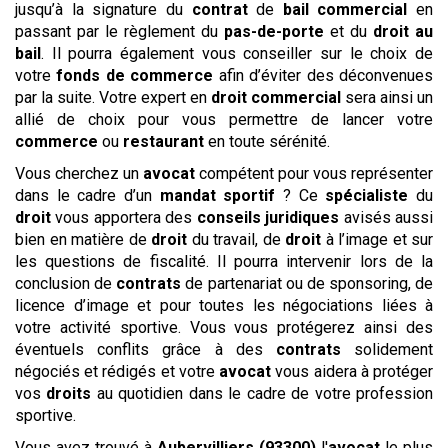
jusqu’à la signature du
contrat
de
bail commercial
en
passant par le règlement du
pas-de-porte
et du
droit au
bail
. Il pourra également vous conseiller sur le choix de
votre
fonds de commerce
afin d’éviter des déconvenues
par la suite. Votre expert en
droit commercial
sera ainsi un
allié de choix pour vous permettre de lancer votre
commerce
ou
restaurant
en toute sérénité.
Vous cherchez un
avocat
compétent pour vous représenter
dans le cadre d’un
mandat sportif
? Ce
spécialiste
du
droit
vous apportera des
conseils
juridiques
avisés aussi
bien en matière de
droit
du travail, de
droit
à l’image et sur
les questions de fiscalité. Il pourra intervenir lors de la
conclusion de
contrats
de partenariat ou de sponsoring, de
licence d’image et pour toutes les négociations liées à
votre activité sportive. Vous vous protégerez ainsi des
éventuels conflits grâce à des
contrats
solidement
négociés et rédigés et votre
avocat
vous aidera à protéger
vos
droits
au quotidien dans le cadre de votre profession
sportive.
Vous avez trouvé à
Aubervilliers (93300)
l'
avocat
le plus