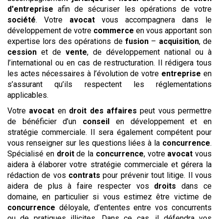
d'entreprise
afin de sécuriser les opérations de votre
société
. Votre
avocat
vous accompagnera dans le
développement de votre
commerce
en vous apportant son
expertise lors des opérations de
fusion
–
acquisition
, de
cession
et de
vente
, de développement national ou à
l’international ou en cas de restructuration. Il rédigera tous
les actes nécessaires à l’évolution de votre
entreprise
en
s’assurant qu’ils respectent les réglementations
applicables.
Votre
avocat
en
droit des affaires
peut vous permettre
de bénéficier d’un
conseil
en développement et en
stratégie commerciale. Il sera également compétent pour
vous renseigner sur les questions liées à la
concurrence
.
Spécialisé en
droit
de la
concurrence
, votre
avocat
vous
aidera à élaborer votre stratégie commerciale et gérera la
rédaction de vos
contrats
pour prévenir tout litige. Il vous
aidera de plus à faire respecter vos
droits
dans ce
domaine, en particulier si vous estimez être victime de
concurrence
déloyale, d’ententes entre vos concurrents
ou de pratiques illicites. Dans ce cas, il défendra vos