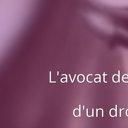
L'avocat de
d'
un dro