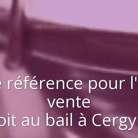
 référence pour l
vente
it au bail
à
Cergy