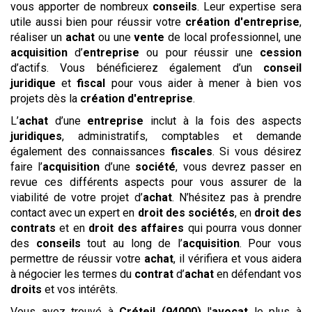
vous apporter de nombreux
conseils
. Leur expertise sera
utile aussi bien pour réussir votre
création d'entreprise
,
réaliser un
achat
ou une
vente
de local professionnel, une
acquisition
d’
entreprise
ou pour réussir une
cession
d’actifs. Vous bénéficierez également d’un
conseil
juridique
et
fiscal
pour vous aider à mener à bien vos
projets dès la
création d'entreprise
.
L’
achat
d’une
entreprise
inclut à la fois des aspects
juridiques
, administratifs, comptables et demande
également des connaissances
fiscales
. Si vous désirez
faire l’
acquisition
d’une
société
, vous devrez passer en
revue ces différents aspects pour vous assurer de la
viabilité de votre projet d’
achat
. N’hésitez pas à prendre
contact avec un expert en
droit des sociétés
, en
droit des
contrats
et en
droit des affaires
qui pourra vous donner
des
conseils
tout au long de l’
acquisition
. Pour vous
permettre de réussir votre
achat
, il vérifiera et vous aidera
à négocier les termes du
contrat
d’
achat
en défendant vos
droits
et vos intérêts.
Vous avez trouvé à
Créteil (94000)
l'
avocat
le plus à