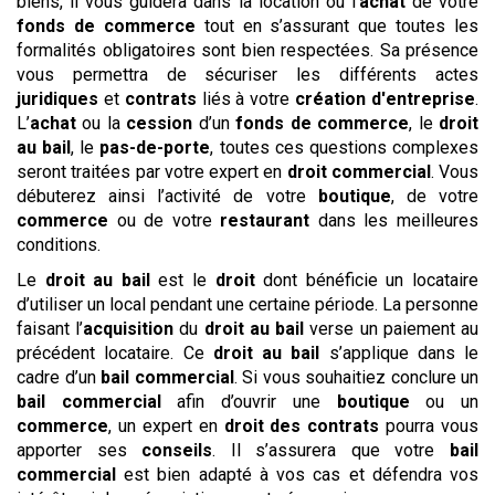
biens, il vous guidera dans la location ou l’
achat
de votre
fonds de commerce
tout en s’assurant que toutes les
formalités obligatoires sont bien respectées. Sa présence
vous permettra de sécuriser les différents actes
juridiques
et
contrats
liés à votre
création d'entreprise
.
L’
achat
ou la
cession
d’un
fonds de commerce
, le
droit
au bail
, le
pas-de-porte
, toutes ces questions complexes
seront traitées par votre expert en
droit commercial
. Vous
débuterez ainsi l’activité de votre
boutique
, de votre
commerce
ou de votre
restaurant
dans les meilleures
conditions.
Le
droit au bail
est le
droit
dont bénéficie un locataire
d’utiliser un local pendant une certaine période. La personne
faisant l’
acquisition
du
droit au bail
verse un paiement au
précédent locataire. Ce
droit au bail
s’applique dans le
cadre d’un
bail commercial
. Si vous souhaitiez conclure un
bail commercial
afin d’ouvrir une
boutique
ou un
commerce
, un expert en
droit des contrats
pourra vous
apporter ses
conseils
. Il s’assurera que votre
bail
commercial
est bien adapté à vos cas et défendra vos