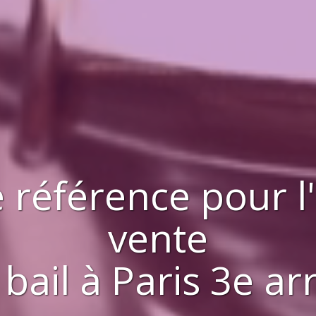
 référence pour l
vente
 bail
à
Paris 3e a