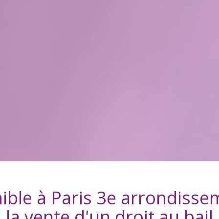
ible à
Paris 3e arrondisse
la vente d'
un droit au bail