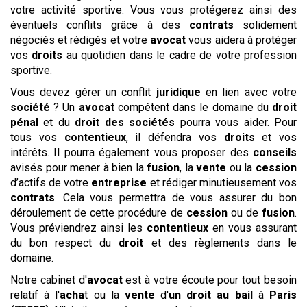
votre activité sportive. Vous vous protégerez ainsi des
éventuels conflits grâce à des
contrats
solidement
négociés et rédigés et votre
avocat
vous aidera à protéger
vos
droits
au quotidien dans le cadre de votre profession
sportive.
Vous devez gérer un conflit
juridique
en lien avec votre
société
? Un
avocat
compétent dans le domaine du
droit
pénal
et du
droit des sociétés
pourra vous aider. Pour
tous vos
contentieux
, il défendra vos
droits
et vos
intérêts. Il pourra également vous proposer des
conseils
avisés pour mener à bien la
fusion
, la
vente
ou la
cession
d’actifs de votre
entreprise
et rédiger minutieusement vos
contrats
. Cela vous permettra de vous assurer du bon
déroulement de cette procédure de
cession
ou de
fusion
.
Vous préviendrez ainsi les
contentieux
en vous assurant
du bon respect du
droit
et des règlements dans le
domaine.
Notre cabinet d'
avocat
est à votre écoute pour tout besoin
relatif à l'
acha
t ou la
vente
d'
un droit au bail
à
Paris