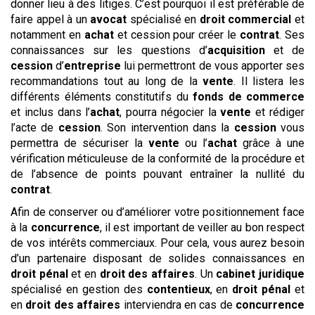
donner lieu à des litiges. C’est pourquoi il est préférable de
faire appel à un
avocat
spécialisé en
droit commercial
et
notamment en
achat
et cession pour créer le
contrat
. Ses
connaissances sur les questions d’
acquisition
et de
cession
d’
entreprise
lui permettront de vous apporter ses
recommandations tout au long de la
vente
. Il listera les
différents éléments constitutifs du
fonds de commerce
et inclus dans l’
achat
, pourra négocier la
vente
et rédiger
l’acte de
cession
. Son intervention dans la
cession
vous
permettra de sécuriser la
vente
ou l’
achat
grâce à une
vérification méticuleuse de la conformité de la procédure et
de l’absence de points pouvant entraîner la nullité du
contrat
.
Afin de conserver ou d’améliorer votre positionnement face
à la
concurrence
, il est important de veiller au bon respect
de vos intérêts commerciaux. Pour cela, vous aurez besoin
d’un partenaire disposant de solides connaissances en
droit pénal
et en
droit des affaires
. Un
cabinet
juridique
spécialisé en gestion des
contentieux
, en
droit pénal
et
en
droit des affaires
interviendra en cas de
concurrence