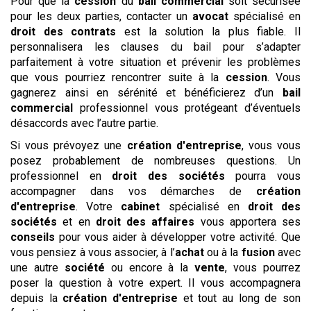
Pour que la
cession
du
bail commercial
soit sécurisée
pour les deux parties, contacter un
avocat
spécialisé en
droit des contrats
est la solution la plus fiable. Il
personnalisera les clauses du bail pour s’adapter
parfaitement à votre situation et prévenir les problèmes
que vous pourriez rencontrer suite à la
cession
. Vous
gagnerez ainsi en sérénité et bénéficierez d’un
bail
commercial
professionnel vous protégeant d’éventuels
désaccords avec l’autre partie.
Si vous prévoyez une
création d'entreprise
, vous vous
posez probablement de nombreuses questions. Un
professionnel en
droit des sociétés
pourra vous
accompagner dans vos démarches de
création
d'entreprise
. Votre
cabinet
spécialisé en
droit des
sociétés
et en
droit des affaires
vous apportera ses
conseils
pour vous aider à développer votre activité. Que
vous pensiez à vous associer, à l’
achat
ou à la
fusion
avec
une autre
société
ou encore à la
vente
, vous pourrez
poser la question à votre expert. Il vous accompagnera
depuis la
création d'entreprise
et tout au long de son