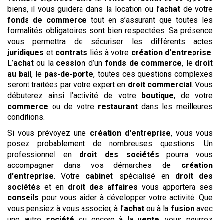
biens, il vous guidera dans la location ou l’
achat
de votre
fonds de commerce
tout en s’assurant que toutes les
formalités obligatoires sont bien respectées. Sa présence
vous permettra de sécuriser les différents actes
juridiques
et
contrats
liés à votre
création d'entreprise
.
L’
achat
ou la
cession
d’un
fonds de commerce
, le
droit
au bail
, le
pas-de-porte
, toutes ces questions complexes
seront traitées par votre expert en
droit commercial
. Vous
débuterez ainsi l’activité de votre
boutique
, de votre
commerce
ou de votre
restaurant
dans les meilleures
conditions.
Si vous prévoyez une
création d'entreprise
, vous vous
posez probablement de nombreuses questions. Un
professionnel en
droit des sociétés
pourra vous
accompagner dans vos démarches de
création
d'entreprise
. Votre
cabinet
spécialisé en
droit des
sociétés
et en
droit des affaires
vous apportera ses
conseils
pour vous aider à développer votre activité. Que
vous pensiez à vous associer, à l’
achat
ou à la
fusion
avec
une autre
société
ou encore à la
vente
, vous pourrez