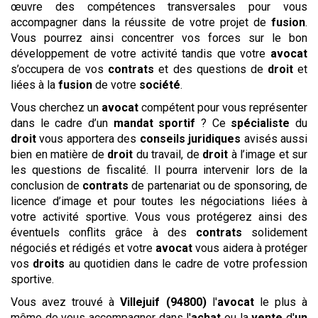
œuvre des compétences transversales pour vous
accompagner dans la réussite de votre projet de
fusion
.
Vous pourrez ainsi concentrer vos forces sur le bon
développement de votre activité tandis que votre
avocat
s’occupera de vos
contrats
et des questions de
droit
et
liées à la
fusion
de votre
société
.
Vous cherchez un
avocat
compétent pour vous représenter
dans le cadre d’un
mandat sportif
? Ce
spécialiste
du
droit
vous apportera des
conseils
juridiques
avisés aussi
bien en matière de
droit
du travail, de
droit
à l’image et sur
les questions de fiscalité. Il pourra intervenir lors de la
conclusion de
contrats
de partenariat ou de sponsoring, de
licence d’image et pour toutes les négociations liées à
votre activité sportive. Vous vous protégerez ainsi des
éventuels conflits grâce à des
contrats
solidement
négociés et rédigés et votre
avocat
vous aidera à protéger
vos
droits
au quotidien dans le cadre de votre profession
sportive.
Vous avez trouvé à
Villejuif (94800)
l'
avocat
le plus à
même de vous accompagner dans l'
achat
ou la
vente
d'
un