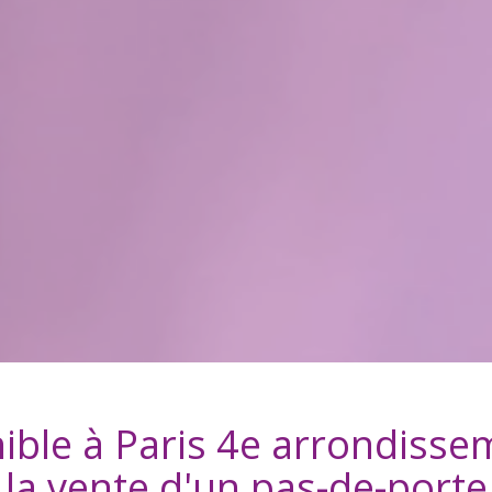
ible à
Paris 4e arrondisse
la vente d'
un pas-de-porte