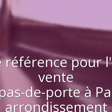
 référence pour l
vente
pas-de-porte
à
Pa
arrondissement