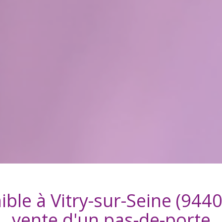
ible à
Vitry-sur-Seine (9440
vente d'
un pas-de-porte