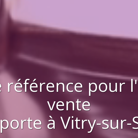
 référence pour l
vente
porte
à
Vitry-sur-