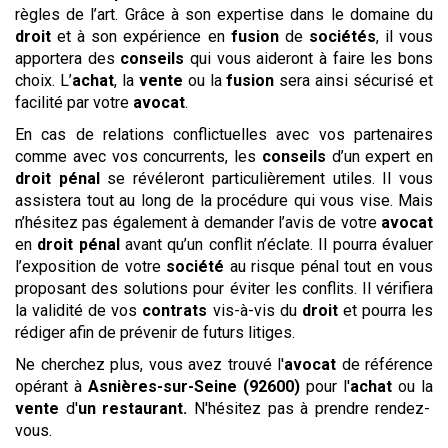
règles de l’art. Grâce à son expertise dans le domaine du
droit
et à son expérience en
fusion
de
sociétés
, il vous
apportera des
conseils
qui vous aideront à faire les bons
choix. L’
achat
, la
vente
ou la
fusion
sera ainsi sécurisé et
facilité par votre
avocat
.
En cas de relations conflictuelles avec vos partenaires
comme avec vos concurrents, les
conseils
d’un expert en
droit pénal
se révéleront particulièrement utiles. Il vous
assistera tout au long de la procédure qui vous vise. Mais
n’hésitez pas également à demander l’avis de votre
avocat
en
droit pénal
avant qu’un conflit n’éclate. Il pourra évaluer
l’exposition de votre
société
au risque pénal tout en vous
proposant des solutions pour éviter les conflits. Il vérifiera
la validité de vos
contrats
vis-à-vis du
droit
et pourra les
rédiger afin de prévenir de futurs litiges.
Ne cherchez plus, vous avez trouvé l'
avocat
de référence
opérant à
Asnières-sur-Seine (92600)
pour l'
achat
ou la
vente
d'
un restaurant
.
N'hésitez pas à prendre rendez-
vous.