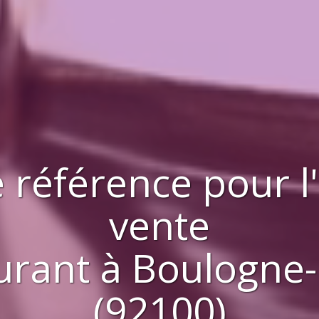
 référence pour l
vente
urant
à
Boulogne-
(92100)