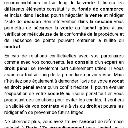
recommandations tout au long de la
vente
. Il listera les
différents éléments constitutifs du
fonds de commerce
et inclus dans l’
achat
, pourra négocier la
vente
et rédiger
l’acte de
cession
. Son intervention dans la
cession
vous
permettra de sécuriser la
vente
ou l’
achat
grâce à une
vérification méticuleuse de la conformité de la procédure et
de l’absence de points pouvant entraîner la nullité du
contrat
.
En cas de relations conflictuelles avec vos partenaires
comme avec vos concurrents, les
conseils
d’un expert en
droit pénal
se révéleront particulièrement utiles. Il vous
assistera tout au long de la procédure qui vous vise. Mais
n’hésitez pas également à demander l’avis de votre
avocat
en
droit pénal
avant qu’un conflit n’éclate. Il pourra évaluer
l’exposition de votre
société
au risque pénal tout en vous
proposant des solutions pour éviter les conflits. Il vérifiera
la validité de vos
contrats
vis-à-vis du
droit
et pourra les
rédiger afin de prévenir de futurs litiges.
Ne cherchez plus, vous avez trouvé l'
avocat
de référence
opérant à
Paris 17e arrondissement
pour l'
achat
ou la