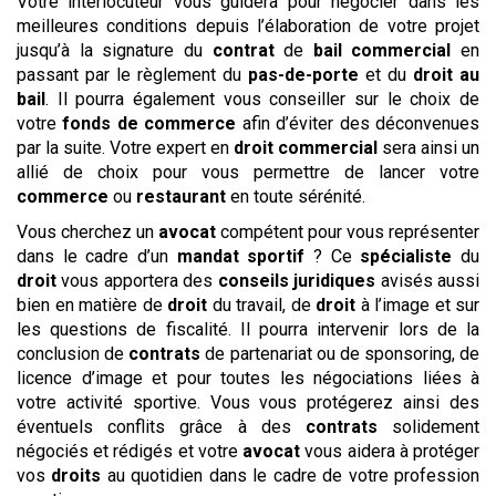
Votre interlocuteur vous guidera pour négocier dans les
meilleures conditions depuis l’élaboration de votre projet
jusqu’à la signature du
contrat
de
bail commercial
en
passant par le règlement du
pas-de-porte
et du
droit au
bail
. Il pourra également vous conseiller sur le choix de
votre
fonds de commerce
afin d’éviter des déconvenues
par la suite. Votre expert en
droit commercial
sera ainsi un
allié de choix pour vous permettre de lancer votre
commerce
ou
restaurant
en toute sérénité.
Vous cherchez un
avocat
compétent pour vous représenter
dans le cadre d’un
mandat sportif
? Ce
spécialiste
du
droit
vous apportera des
conseils
juridiques
avisés aussi
bien en matière de
droit
du travail, de
droit
à l’image et sur
les questions de fiscalité. Il pourra intervenir lors de la
conclusion de
contrats
de partenariat ou de sponsoring, de
licence d’image et pour toutes les négociations liées à
votre activité sportive. Vous vous protégerez ainsi des
éventuels conflits grâce à des
contrats
solidement
négociés et rédigés et votre
avocat
vous aidera à protéger
vos
droits
au quotidien dans le cadre de votre profession