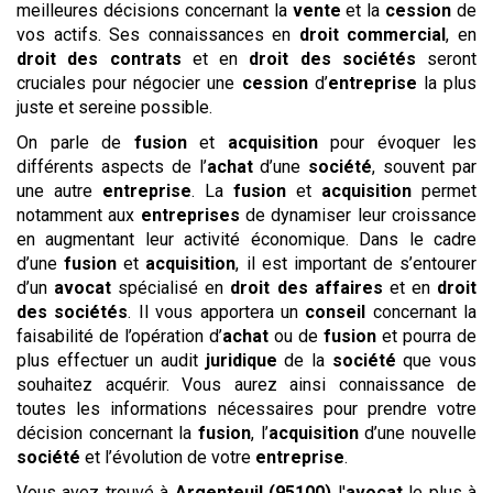
meilleures décisions concernant la
vente
et la
cession
de
vos actifs. Ses connaissances en
droit commercial
, en
droit des contrats
et en
droit des sociétés
seront
cruciales pour négocier une
cession
d’
entreprise
la plus
juste et sereine possible.
On parle de
fusion
et
acquisition
pour évoquer les
différents aspects de l’
achat
d’une
société
, souvent par
une autre
entreprise
. La
fusion
et
acquisition
permet
notamment aux
entreprises
de dynamiser leur croissance
en augmentant leur activité économique. Dans le cadre
d’une
fusion
et
acquisition
, il est important de s’entourer
d’un
avocat
spécialisé en
droit des affaires
et en
droit
des sociétés
. Il vous apportera un
conseil
concernant la
faisabilité de l’opération d’
achat
ou de
fusion
et pourra de
plus effectuer un audit
juridique
de la
société
que vous
souhaitez acquérir. Vous aurez ainsi connaissance de
toutes les informations nécessaires pour prendre votre
décision concernant la
fusion
, l’
acquisition
d’une nouvelle
société
et l’évolution de votre
entreprise
.
Vous avez trouvé à
Argenteuil (95100)
l'
avocat
le plus à