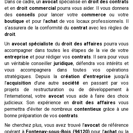
Dans ce cadre, un
avocat
spécialisé en
droit des contrats
et en
droit commercial
pourra vous aider. Il vous donnera
des
conseils
pour lancer votre
commerce
ou votre
boutique
et pour l’
achat
de vos locaux professionnels. Il
s’assurera de la conformité du
contrat
avec les règles de
droit
.
Un
avocat
spécialiste
du
droit des affaires
pourra vous
accompagner dans toutes les étapes de la vie de votre
entreprise
et pour rédiger vos
contrats
. Il sera pour vous
un véritable conseiller
juridique
, défendra vos intérêts et
vous accompagnera dans toutes vos opérations
stratégiques. Depuis la
création d'entreprise
jusqu’à
l’
acquisition
d’une autre
société
en passant par vos
projets de restructuration ou de développement à
l’international, votre
avocat
vous aide à faire des choix
judicieux. Son expérience en
droit des affaires
vous
permettra d’éviter de nombreux
contentieux
grâce à une
bonne préparation de vos
contrats
.
Ne cherchez plus, vous avez trouvé l'
avocat
de référence
opérant à
Fontenay-sous-Bois (94120)
pour l'
achat
ou la