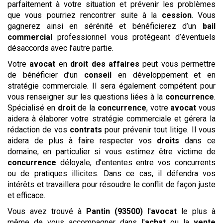
parfaitement à votre situation et prévenir les problèmes
que vous pourriez rencontrer suite à la
cession
. Vous
gagnerez ainsi en sérénité et bénéficierez d’un
bail
commercial
professionnel vous protégeant d’éventuels
désaccords avec l’autre partie.
Votre
avocat
en
droit des affaires
peut vous permettre
de bénéficier d’un
conseil
en développement et en
stratégie commerciale. Il sera également compétent pour
vous renseigner sur les questions liées à la
concurrence
.
Spécialisé en
droit
de la
concurrence
, votre
avocat
vous
aidera à élaborer votre stratégie commerciale et gérera la
rédaction de vos
contrats
pour prévenir tout litige. Il vous
aidera de plus à faire respecter vos
droits
dans ce
domaine, en particulier si vous estimez être victime de
concurrence
déloyale, d’ententes entre vos concurrents
ou de pratiques illicites. Dans ce cas, il défendra vos
intérêts et travaillera pour résoudre le conflit de façon juste
et efficace.
Vous avez trouvé à
Pantin (93500)
l'
avocat
le plus à
même de vous accompagner dans l'
achat
ou la
vente