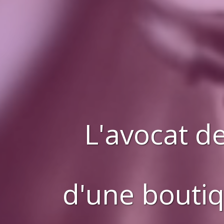
L'avocat de
d'
une bouti