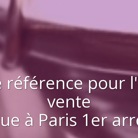
 référence pour l
vente
que
à
Paris 1er ar