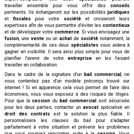
travailler ensemble pour vous offrir des
conseils
pertinents. Ils échangeront sur les possibilités
juridiques
et
fiscales
pour votre
société
et croiseront leurs
expertises afin de vous permettre d’éviter les
contentieux
et de développer votre
commerce
. Si vous envisagez une
fusion
, une
vente
ou un
achat
de
société
notamment, la
complémentarité de ces deux
spécialistes
vous aidera à
gagner en visibilité. Il sera ainsi plus simple pour vous de
planifier l’avenir de votre
entreprise
en les faisant
travailler en collaboration.
Dans le cadre de la signature d’un
bail commercial
, ne
vous contentez pas d’un modèle préconçu trouvé sur
internet ! Si en apparence cela vous permet de faire des
économies, vous vous exposez à des risques de litiges.
Pour que la
cession
du
bail commercial
soit sécurisée
pour les deux parties, contacter un
avocat
spécialisé en
droit des contrats
est la solution la plus fiable. Il
personnalisera les clauses du bail pour s’adapter
parfaitement à votre situation et prévenir les problèmes
que vous pourriez rencontrer suite à la
cession
. Vous