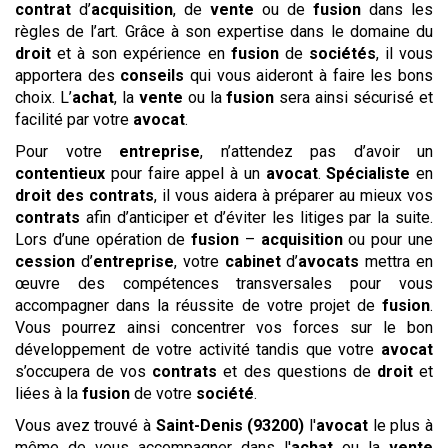
contrat
d’
acquisition
, de
vente
ou de
fusion
dans les
règles de l’art. Grâce à son expertise dans le domaine du
droit
et à son expérience en
fusion
de
sociétés
, il vous
apportera des
conseils
qui vous aideront à faire les bons
choix. L’
achat
, la
vente
ou la
fusion
sera ainsi sécurisé et
facilité par votre
avocat
.
Pour votre
entreprise
, n’attendez pas d’avoir un
contentieux
pour faire appel à un
avocat
.
Spécialiste
en
droit des contrats
, il vous aidera à préparer au mieux vos
contrats
afin d’anticiper et d’éviter les litiges par la suite.
Lors d’une opération de
fusion
–
acquisition
ou pour une
cession
d’
entreprise
, votre
cabinet
d’
avocats
mettra en
œuvre des compétences transversales pour vous
accompagner dans la réussite de votre projet de
fusion
.
Vous pourrez ainsi concentrer vos forces sur le bon
développement de votre activité tandis que votre
avocat
s’occupera de vos
contrats
et des questions de
droit
et
liées à la
fusion
de votre
société
.
Vous avez trouvé à
Saint-Denis (93200)
l'
avocat
le plus à
même de vous accompagner dans l'
achat
ou la
vente