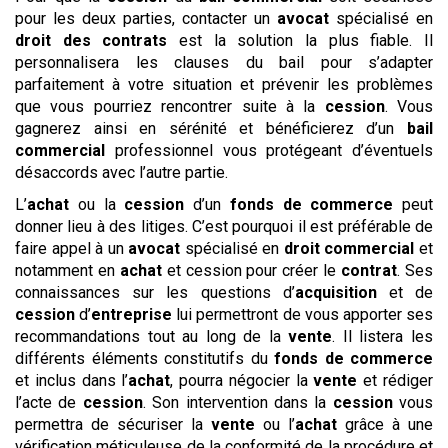
pour les deux parties, contacter un
avocat
spécialisé en
droit des contrats
est la solution la plus fiable. Il
personnalisera les clauses du bail pour s’adapter
parfaitement à votre situation et prévenir les problèmes
que vous pourriez rencontrer suite à la
cession
. Vous
gagnerez ainsi en sérénité et bénéficierez d’un
bail
commercial
professionnel vous protégeant d’éventuels
désaccords avec l’autre partie.
L’
achat
ou la
cession
d’un
fonds de commerce
peut
donner lieu à des litiges. C’est pourquoi il est préférable de
faire appel à un
avocat
spécialisé en
droit commercial
et
notamment en
achat
et cession pour créer le
contrat
. Ses
connaissances sur les questions d’
acquisition
et de
cession
d’
entreprise
lui permettront de vous apporter ses
recommandations tout au long de la
vente
. Il listera les
différents éléments constitutifs du
fonds de commerce
et inclus dans l’
achat
, pourra négocier la
vente
et rédiger
l’acte de
cession
. Son intervention dans la
cession
vous
permettra de sécuriser la
vente
ou l’
achat
grâce à une
vérification méticuleuse de la conformité de la procédure et