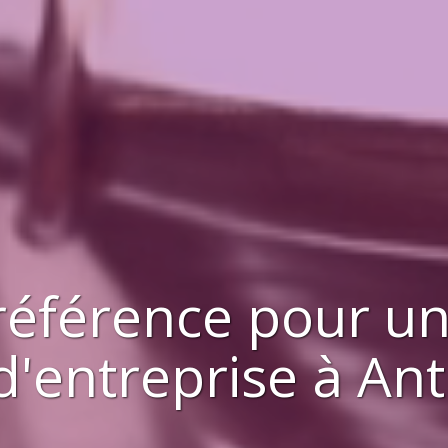
référence pour u
d'entreprise
à
Ant