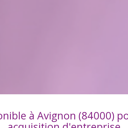
onible à
Avignon (84000)
po
acquisition
d'entreprise