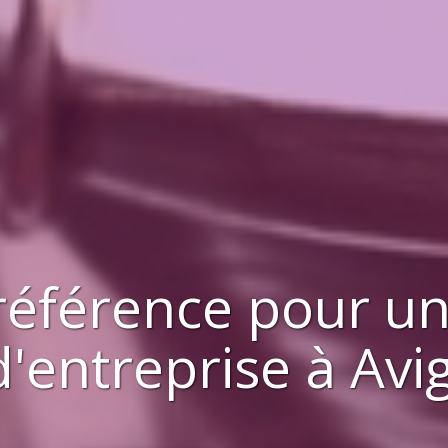
référence pour u
d'entreprise
à
Avi