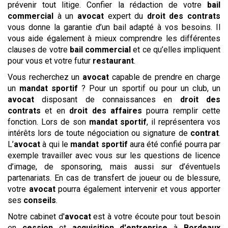
prévenir tout litige. Confier la rédaction de votre
bail
commercial
à un
avocat
expert du
droit des contrats
vous donne la garantie d’un bail adapté à vos besoins. Il
vous aide également à mieux comprendre les différentes
clauses de votre
bail commercial
et ce qu’elles impliquent
pour vous et votre futur
restaurant
.
Vous recherchez un
avocat
capable de prendre en charge
un
mandat sportif
? Pour un sportif ou pour un club, un
avocat
disposant de connaissances en
droit des
contrats
et en
droit des affaires
pourra remplir cette
fonction. Lors de son
mandat sportif
, il représentera vos
intérêts lors de toute négociation ou signature de
contrat
.
L’
avocat
à qui le
mandat sportif
aura été confié pourra par
exemple travailler avec vous sur les questions de licence
d’image, de sponsoring, mais aussi sur d’éventuels
partenariats. En cas de transfert de joueur ou de blessure,
votre
avocat
pourra également intervenir et vous apporter
ses
conseils
.
Notre cabinet d'
avocat
est à votre écoute pour tout besoin
en
cession
et
acquisition
d'entreprise
à
Bordeaux