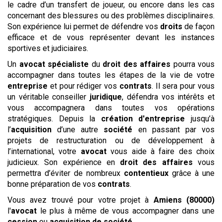
le cadre d’un transfert de joueur, ou encore dans les cas
concernant des blessures ou des problèmes disciplinaires.
Son expérience lui permet de défendre vos
droits
de façon
efficace et de vous représenter devant les instances
sportives et judiciaires.
Un
avocat
spécialiste
du
droit des affaires
pourra vous
accompagner dans toutes les étapes de la vie de votre
entreprise
et pour rédiger vos
contrats
. Il sera pour vous
un véritable conseiller
juridique
, défendra vos intérêts et
vous accompagnera dans toutes vos opérations
stratégiques. Depuis la
création d'entreprise
jusqu’à
l’
acquisition
d’une autre
société
en passant par vos
projets de restructuration ou de développement à
l’international, votre
avocat
vous aide à faire des choix
judicieux. Son expérience en
droit des affaires
vous
permettra d’éviter de nombreux
contentieux
grâce à une
bonne préparation de vos
contrats
.
Vous avez trouvé pour votre projet à
Amiens (80000)
l'
avocat
le plus à même de vous accompagner dans une
cession
ou
acquisition
de société
.