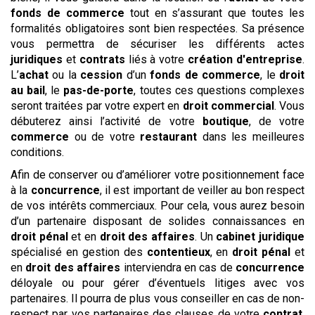
fonds de commerce
tout en s’assurant que toutes les
formalités obligatoires sont bien respectées. Sa présence
vous permettra de sécuriser les différents actes
juridiques
et
contrats
liés à votre
création d'entreprise
.
L’
achat
ou la
cession
d’un
fonds de commerce
, le
droit
au bail
, le
pas-de-porte
, toutes ces questions complexes
seront traitées par votre expert en
droit commercial
. Vous
débuterez ainsi l’activité de votre
boutique
, de votre
commerce
ou de votre
restaurant
dans les meilleures
conditions.
Afin de conserver ou d’améliorer votre positionnement face
à la
concurrence
, il est important de veiller au bon respect
de vos intérêts commerciaux. Pour cela, vous aurez besoin
d’un partenaire disposant de solides connaissances en
droit pénal
et en
droit des affaires
. Un
cabinet
juridique
spécialisé en gestion des
contentieux
, en
droit pénal
et
en
droit des affaires
interviendra en cas de
concurrence
déloyale ou pour gérer d’éventuels litiges avec vos
partenaires. Il pourra de plus vous conseiller en cas de non-
respect par vos partenaires des clauses de votre
contrat
.