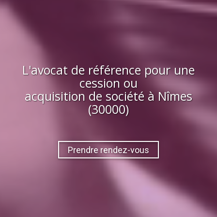
L'avocat de référence pour une
cession ou
acquisition
de société
à
Nîmes
(30000)
Prendre rendez-vous