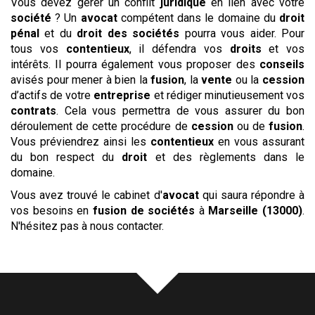
Vous devez gérer un conflit
juridique
en lien avec votre
société
? Un
avocat
compétent dans le domaine du
droit
pénal
et du
droit des sociétés
pourra vous aider. Pour
tous vos
contentieux
, il défendra vos
droits
et vos
intérêts. Il pourra également vous proposer des
conseils
avisés pour mener à bien la
fusion
, la
vente
ou la
cession
d’actifs de votre
entreprise
et rédiger minutieusement vos
contrats
. Cela vous permettra de vous assurer du bon
déroulement de cette procédure de
cession
ou de
fusion
.
Vous préviendrez ainsi les
contentieux
en vous assurant
du bon respect du
droit
et des règlements dans le
domaine.
Vous avez trouvé le
cabinet d'
avocat
qui saura répondre à
vos besoins en
fusion de sociétés
à
Marseille (13000)
.
N'hésitez pas à nous contacter.