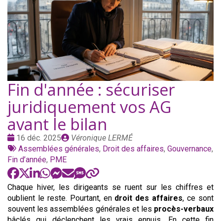
Fin d'année : sécuriser
juridiquement vos AG
avant le bilan
Date
Publié
16 déc. 2025
Véronique LERMÉ
:
Tags
par
Assemblées générales
,
Droit des affaires
,
Gouvernance
,
:
Fin d’année
,
PME
Chaque hiver, les dirigeants se ruent sur les chiffres et
oublient le reste. Pourtant, en
droit des affaires
, ce sont
souvent les assemblées générales et les
procès-verbaux
bâclés qui déclenchent les vrais ennuis. En cette fin