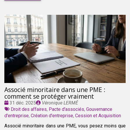
Associé minoritaire dans une PME :
comment se protéger vraiment
Date
Publié
31 déc. 2025
Véronique LERMÉ
:
Tags
par
Droit des affaires
,
Pacte d'associés
,
Gouvernance
:
d'entreprise
,
Création d'entreprise
,
Cession et Acquisition
Associé minoritaire dans une PME, vous pesez moins que