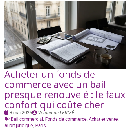
Acheter un fonds de
commerce avec un bail
presque renouvelé : le faux
confort qui coûte cher
Date
Publié
8 mai 2026
Véronique LERMÉ
:
Tags
par
Bail commercial
,
Fonds de commerce
,
Achat et vente
,
:
Audit juridique
,
Paris