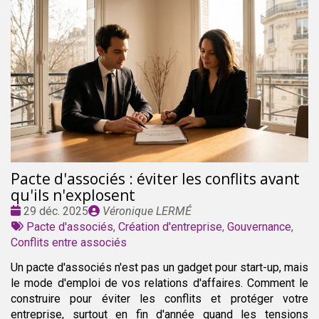
Pacte d'associés : éviter les conflits avant
qu'ils n'explosent
Date
Publié
29 déc. 2025
Véronique LERMÉ
:
Tags
par
Pacte d'associés
,
Création d'entreprise
,
Gouvernance
,
:
Conflits entre associés
Un pacte d'associés n'est pas un gadget pour start-up, mais
le mode d'emploi de vos relations d'affaires. Comment le
construire pour éviter les conflits et protéger votre
entreprise, surtout en fin d'année quand les tensions