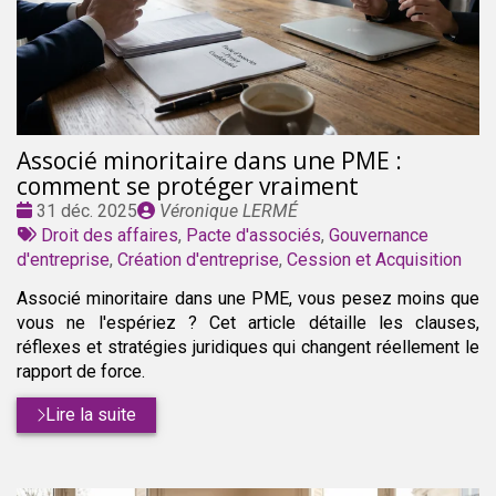
Associé minoritaire dans une PME :
comment se protéger vraiment
Date
Publié
31 déc. 2025
Véronique LERMÉ
:
Tags
par
Droit des affaires
,
Pacte d'associés
,
Gouvernance
:
d'entreprise
,
Création d'entreprise
,
Cession et Acquisition
Associé minoritaire dans une PME, vous pesez moins que
vous ne l'espériez ? Cet article détaille les clauses,
réflexes et stratégies juridiques qui changent réellement le
rapport de force.
Lire la suite