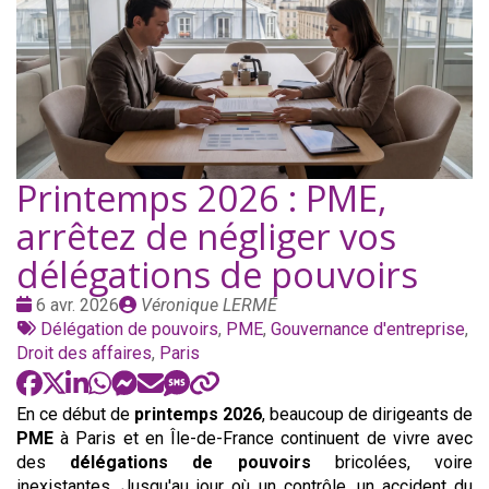
Printemps 2026 : PME,
arrêtez de négliger vos
délégations de pouvoirs
Date
Publié
6 avr. 2026
Véronique LERMÉ
:
Tags
par
Délégation de pouvoirs
,
PME
,
Gouvernance d'entreprise
,
:
Droit des affaires
,
Paris
En ce début de
printemps 2026
, beaucoup de dirigeants de
PME
à Paris et en Île-de-France continuent de vivre avec
des
délégations de pouvoirs
bricolées, voire
inexistantes. Jusqu'au jour où un contrôle, un accident du