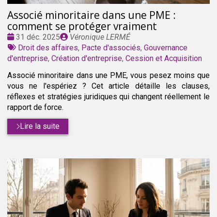
Associé minoritaire dans une PME :
comment se protéger vraiment
Date
Publié
31 déc. 2025
Véronique LERMÉ
:
Tags
par
Droit des affaires
,
Pacte d'associés
,
Gouvernance
:
d'entreprise
,
Création d'entreprise
,
Cession et Acquisition
Associé minoritaire dans une PME, vous pesez moins que
vous ne l'espériez ? Cet article détaille les clauses,
réflexes et stratégies juridiques qui changent réellement le
rapport de force.
Lire la suite