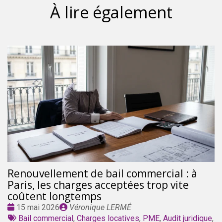
À lire également
Renouvellement de bail commercial : à
Paris, les charges acceptées trop vite
coûtent longtemps
Date
Publié
15 mai 2026
Véronique LERMÉ
:
Tags
par
Bail commercial
,
Charges locatives
,
PME
,
Audit juridique
,