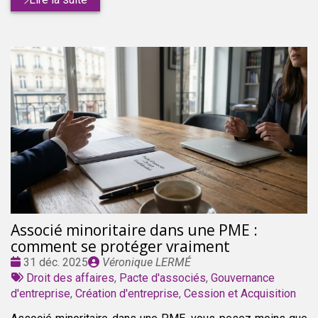
Associé minoritaire dans une PME :
comment se protéger vraiment
Date
Publié
31 déc. 2025
Véronique LERMÉ
:
Tags
par
Droit des affaires
,
Pacte d'associés
,
Gouvernance
:
d'entreprise
,
Création d'entreprise
,
Cession et Acquisition