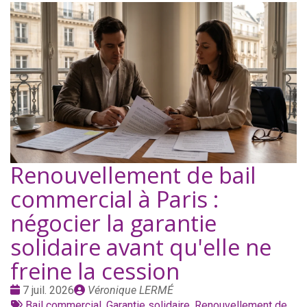
Renouvellement de bail
commercial à Paris :
négocier la garantie
solidaire avant qu'elle ne
freine la cession
Date
Publié
7 juil. 2026
Véronique LERMÉ
:
Tags
par
Bail commercial
,
Garantie solidaire
,
Renouvellement de