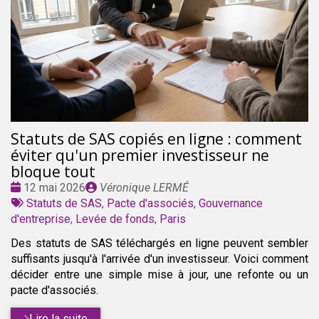
Statuts de SAS copiés en ligne : comment
éviter qu'un premier investisseur ne
bloque tout
Date
Publié
12 mai 2026
Véronique LERMÉ
:
Tags
par
Statuts de SAS
,
Pacte d'associés
,
Gouvernance
:
d'entreprise
,
Levée de fonds
,
Paris
Des statuts de SAS téléchargés en ligne peuvent sembler
suffisants jusqu'à l'arrivée d'un investisseur. Voici comment
décider entre une simple mise à jour, une refonte ou un
pacte d'associés.
Lire la suite